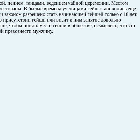
ой, пением, танцами, ведением чайной церемонии. Местом
 рестораны. В былые времена ученицами гейш становились еще
и законом разрешено стать начинающей гейшей только с 18 лет.
 в присутствии гейши или визит к ним занятие довольно
ане, чтобы понять место гейши в обществе, осмыслить, что это
й превознести мужчину.