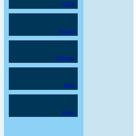
США
Япония
Франция
Кипр
Тунис